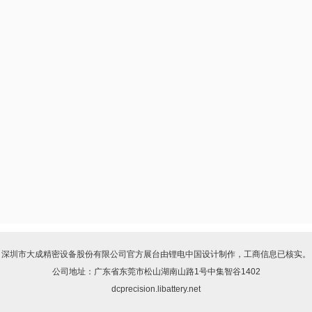
深圳市大成精密设备股份有限公司
官方展台由
锂电中国
设计制作，工商信息已核实。
公司地址：广东省东莞市松山湖南山路1号中集智谷1402
dcprecision.libattery.net