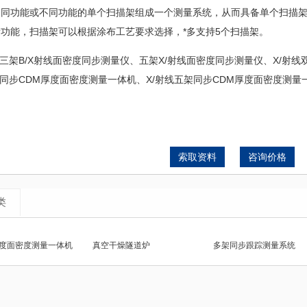
相同功能或不同功能的单个扫描架组成一个测量系统，从而具备单个扫描
功能，扫描架可以根据涂布工艺要求选择，*多支持5个扫描架。
、三架B/X射线面密度同步测量仪、五架X/射线面密度同步测量仪、X/射线
架同步CDM厚度面密度测量一体机、X/射线五架同步CDM厚度面密度测量
索取资料
咨询价格
类
厚度面密度测量一体机
真空干燥隧道炉
多架同步跟踪测量系统