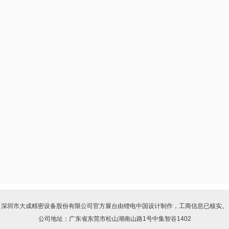
深圳市大成精密设备股份有限公司
官方展台由
锂电中国
设计制作，工商信息已核实。
公司地址：广东省东莞市松山湖南山路1号中集智谷1402