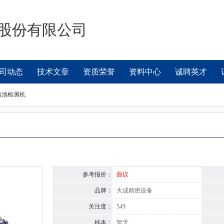
股份有限公司
司动态
技术文章
资质荣誉
资料中心
诚聘英才
柱电池检测机
参考报价：
面议
品牌：
大成精密设备
关注度：
549
样本：
暂无