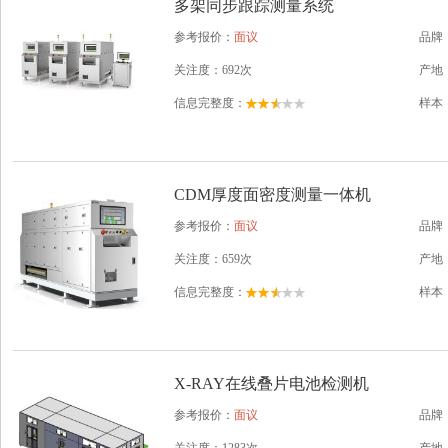
多架同步跟踪测量系统
参考报价：
面议
品牌
关注度：692次
产地
信息完整度：
样本
CDM厚度面密度测量一体机
参考报价：
面议
品牌
关注度：659次
产地
信息完整度：
样本
X-RAY在线叠片电池检测机
参考报价：
面议
品牌