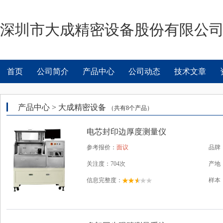
深圳市大成精密设备股份有限公
首页
公司简介
产品中心
公司动态
技术文章
产品中心 > 大成精密设备
（共有
8
个产品）
电芯封印边厚度测量仪
参考报价：
面议
品牌
关注度：704次
产地
信息完整度：
样本