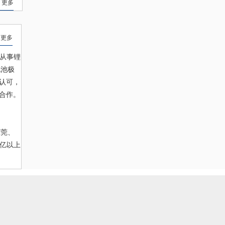
更多
更多
业从事锂
电池极
认可，
合作。
东莞、
0亿以上