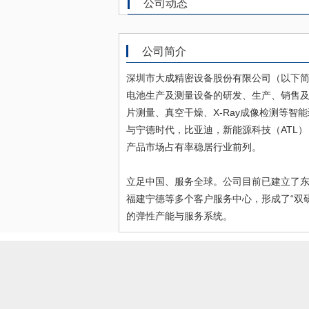
公司动态
公司简介
深圳市大成精密设备股份有限公司（以下简称“
电池生产及测量设备的研发、生产、销售
片测量、真空干燥、X-Ray成像检测等
与宁德时代，比亚迪，新能源科技（ATL
产品市场占有率稳居行业前列。
立足中国、服务全球。公司目前已建立了
福建宁德等多个客户服务中心，形成了“双
的弹性产能与服务系统。