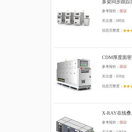
多架同步跟踪
参考报价：
面议
关注度：689次
信息完整度：
CDM厚度面
参考报价：
面议
关注度：659次
信息完整度：
X-RAY在线
参考报价：
面议