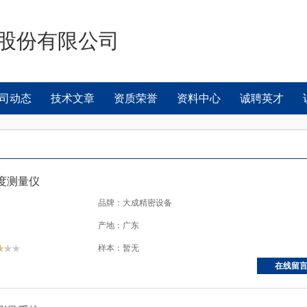
股份有限公司
司动态
技术文章
资质荣誉
资料中心
诚聘英才
度测量仪
品牌：大成精密设备
产地：广东
样本：暂无
在线留