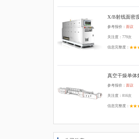
X/B射线面密
参考报价：
面议
关注度：779次
信息完整度：
真空干燥单体
参考报价：
面议
关注度：816次
信息完整度：